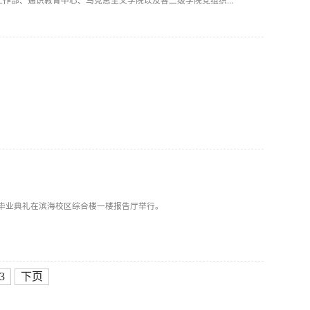
工作部、通识教育中心、马克思主义学院以及各二级学院党组织负
直属党支部的38支队伍50名选手参赛，各部门党员代表现场观摩
届毕业典礼在滨海校区综合楼一楼报告厅举行。
3
下页