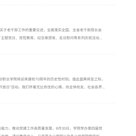
记关于老干部工作的重要论述，全面落实全国、全省老干部局长会
展了主题党日、党性教育、纪念章颁发、走访慰问等系列庆祝活动。
大离退休干部党员释放银发正能量，以桑榆担当助力学院高质量发
潍坊职业学院将迎来建校70周年的历史性时刻。值此盛典将至之际，
开放日”活动。我们怀着无比热忱的心情，向全体校友、社会各界
能力，推动党建工作高质量发展，6月30日，学院举办第四届党