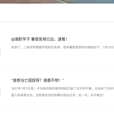
@潍职学子 暑假安排已出，速看！
各部门、二级学院根据学院校历安排，现将暑假放假时间通知如下：7月13日放
“谁想当亡国奴呀？谁都不想！”
1937年7月7日夜，卢沟桥的炮声轰然响起打破了北平的宁静，也击碎了何
国人民奋勇反抗，全民族抗战的序幕也就此拉开。这一天，永不敢忘！