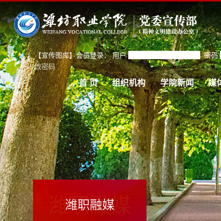
【宣传图库】会员登录：
用户
密码
改密码
首 页
组织机构
学院新闻
媒
潍职融媒
潍职融媒
当前位置：
首 页
>>
潍职融媒