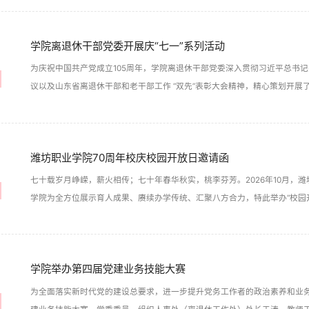
学院离退休干部党委开展庆“七一”系列活动
为庆祝中国共产党成立105周年，学院离退休干部党委深入贯彻习近平总书
议以及山东省离退休干部和老干部工作 “双先”表彰大会精神，精心策划开
系列活动既夯实了老党员的思想根基，也传递了党组织的温暖关怀，激励广
展。
潍坊职业学院70周年校庆校园开放日邀请函
七十载岁月峥嵘，薪火相传；七十年春华秋实，桃李芬芳。2026年10月，
学院为全方位展示育人成果、赓续办学传统、汇聚八方合力，特此举办“校园
朋友发出最诚挚的邀请，欢迎大家重返校园同绘蓝图！
学院举办第四届党建业务技能大赛
为全面落实新时代党的建设总要求，进一步提升党务工作者的政治素养和业务