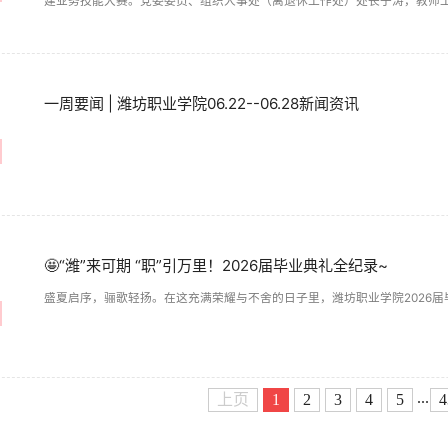
建业务技能大赛。党委委员、组织人事处（离退休工作处）处长于涛，教师
责同志出席活动并担任评委。本届大赛由化学工程学院承办，来自各党总支、
比赛活动。
一周要闻 | 潍坊职业学院06.22--06.28新闻资讯
🤩“潍”来可期 “职”引万里！2026届毕业典礼全纪录~
盛夏启序，骊歌轻扬。在这充满荣耀与不舍的日子里，潍坊职业学院2026
...
上页
1
2
3
4
5
4