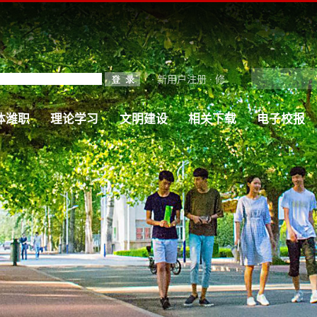
·
新用户注册
·
修
体潍职
理论学习
文明建设
相关下载
电子校报