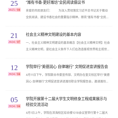
25
“潍有书香·更好潍坊”全民阅读倡议书
在贵州考察时，关注少数民族文化，强调“既要保护有形的村落、
2025 / 04
亲爱的市民朋友们： 为深入贯彻落实习近平总书记关于推动
民居、特色建筑风貌，传承无形的非物质文化遗产，又要推动其创
全民阅读、建设书香社会的重要指示精神，擦亮“潍有书香”全民阅
造性转化、创新性发展，让民族特色在利用中更加鲜亮，不断焕发
读品牌，营造“十万人家尽读书”的浓厚氛围，在第30个世界读书日
新的光彩”...
来临之际，我们向全社会发出以下倡议： 用阅读开启崭新一
21
社会主义精神文明建设的基本内容
天。倡导全市中小学校利用晨读时间，组织师生一起诵读经典，让
2024 / 07
一、社会主义精神文明建设的基本概念​【社会主义精神文明】社会
暖暖阳光与朗朗书声打开校园，让孩子们在与古今圣贤的对话中，
主义精神文明，是社会主义条件下人们在改造客观世界和主观世界
感受文字的韵律之美，汲取文化的精神力量。 用阅读赋能全
过程中，精神生产和精神生活发展的成果。主要表现在教育、科
天工作。...
学、文化知识的发达和人们思想、政治、道德水平的提高。​社会主
12
学院举行“美德润心 自律端行” 文明促进宣讲报告会
义精神文明批判地继承了以往人类精神文明的全部优秀成果，是人
2024 / 04
4月11日下午，学院联合市委宣传部、文明办在奎文校区举行“美德
类精神文明发展的新阶段。它以马克思主义为指导，由劳动人民所
润心 自律端行”文明促进宣讲进潍坊职业学院报告会，邀请潍坊市
享有，为社会主义建设提供精神动力...
文明办原副主任刘西海，潍坊市道德模范，高新区源助你公益服务
中心理事长张瑞霞作专题宣讲。报告会由学院党委委员、宣传部部
05
学院开展第十二届大学生文明修身工程成果展示与
长刘泓蔚主持。200名师生代表现场聆听了宣讲。 报告会上，刘
经验交流活动
2024 / 04
西海紧密结合军旅生涯和精神文明建设工作经历与心得，以《加强
4月1日上午，学院在滨海校区综合楼1018会议室举行第十二届大
公民道德建设提高社会文明程度...