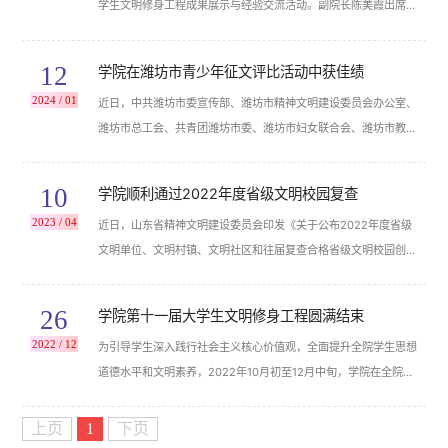
学生文明修身工程成果展示与经验交流活动。副院长陈美霞出席活
动，团委学生工作处主要负责同志、各二级学院党总支书记、分管
学生负责人、辅导员办公室负责人参加活动。 2023年10月至12
12
学院在潍坊市青少年征文评比活动中获佳绩
月，学院在全院开展了以“明德修身知荣辱，守正笃行树新风”为主
2024 / 01
近日，中共潍坊市委宣传部、潍坊市精神文明建设委员会办公室、
题的第十二届大学生文明修身工程系列活动。活动期间，各二级学
潍坊市总工会、共青团潍坊市委、潍坊市妇女联合会、潍坊市教育
院根据活动实施方案，以加强学生...
局联合发布《关于公布2023“青年发展友好型城市”全市青少年征
文评比活动优秀组织单位及获奖名单的通知》，学院获一等奖4
10
学院顺利通过2022年度省级文明校园复查
名、二等奖5名、三等奖10名、优秀辅导老师3名，同时获优秀组
2023 / 04
近日，山东省精神文明建设委员会印发《关于公布2022年度省级
织奖。 2023“青年发展友好型城市”青少年征文评比活动是为深入
文明单位、文明村镇、文明社区和往届复查合格省级文明校园创建
学习贯彻党的二十大精神,激发广大...
名单的通报》（鲁文明委〔2023〕2号），学院顺利通过2022年
度省级文明校园复查。 自2022年3月获评省级文明校园以来，学
26
学院第十一届大学生文明修身工程圆满结束
院党委始终以党的建设为统领，以文明校园建设“思想道德建设
2022 / 12
为引导学生深入践行社会主义核心价值观，全面提升全院学生思想
好、领导班子建设好、师德师风建设好、校园文化建设好、校园环
道德水平和文明素养，2022年10月初至12月中旬，学院在全院开
境建设好、阵地建设管理好”六个好为抓手...
展了第十一届大学生文明修身工程专题教育系列活动。 专题教育
活动期间，各二级学院根据《潍坊职业学院第十一届大学生文明修
上页
1
下页
身工程实施方案》，以加强学生综合素质教育为着眼点，以抓基础