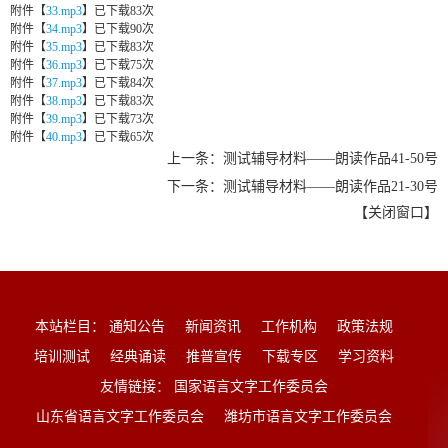
附件【
33.mp3
】
已下载
83
次
附件【
34.mp3
】
已下载
90
次
附件【
35.mp3
】
已下载
83
次
附件【
36.mp3
】
已下载
75
次
附件【
37.mp3
】
已下载
84
次
附件【
38.mp3
】
已下载
83
次
附件【
39.mp3
】
已下载
73
次
附件【
40.mp3
】
已下载
65
次
上一条：测试辅导材料——朗读作品41-50号
下一条：测试辅导材料——朗读作品21-30号
【
关闭窗口
】
本站栏目：
通知公告
新闻资讯
工作机构
政策法规
培训测试
经典诵读
推普宣传
下载专区
学习资料
友情链接：
国家语言文字工作委员会
山东省语言文字工作委员会
潍坊市语言文字工作委员会