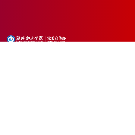
滨海校址：山东省潍坊市滨海经济技术开
版权所有 © 潍坊职业学院宣传部
发区央子街道汉江东一街02999号
奎文校址：山东省潍坊市东风东街8029
号