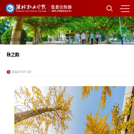
当前位置：
首 页
>>
光影潍职
>>
正文
秋之韵
2024-07-20