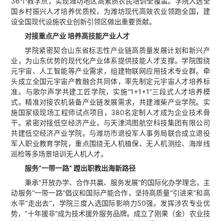
36个教学点，实现潍坊地区高素质农民培训全覆盖。学院入选全
国乡村振兴人才培养优质校，为潍坊现代高效农业领跑全国，建
设全国现代设施农业创新引领区做出重要贡献。
对接重点产业 培养高技能产业人才
学院紧密契合山东省标志性产业链高质量发展计划和新兴产
业，为山东优势的现代化产业体系提供技能人才支撑。学院围绕
元宇宙、人工智能等产业需求，组建物联网应用技术专业群。牵
头成立全国元宇宙产教融合共同体，率先制定元宇宙人才培养标
准。与歌尔声学共建工匠学院，实施“1+1+1”三段式人才培养模
式。精准对接农机装备产业链发展需求，共建潍柴产业学院。实
施国家级现场工程师试点项目，380名定制人才成为企业技术骨
干。紧密对接低空经济产业，与天津鸿图航空科技集团有限公司
共建低空经济产业学院。与潍坊市退役军人事务局联合成立退役
军人职业教育学院，重点围绕无人机植保、无人机测绘、海岸线
巡检等多场景培训无人机人才。
服务“一带一路” 蹚出职教出海新路径
秉承“开放办学、合作共赢、服务发展”的国际化办学理念，主
动服务“一带一路”倡议和国际产能合作，坚持高质量“引进来”和高
水平“走出去”，学院三度入选国际影响力50强。发挥涉农专业优
势，“十年援非”成为技术援外服务品牌。成立了刚果（金）农业技