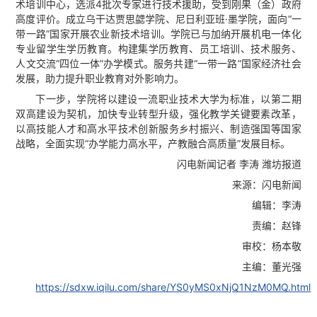
术培训中心，选派4批次专家进行技术援助，受到刚果（金）政府
高度评价。成立乌干达贾思勰学院、尼日利亚班·墨学院，面向“一
带一路”国家开展农业新技术培训。学院已与加纳开展机电一体化
专业留学生学历教育。构建集学历教育、员工培训、技术服务、
人文交流“四位一体”办学模式。服务共建“一带一路”国家经济社会
发展，助力提升职业教育对外影响力。
下一步，学院将以建设一流职业技术大学为标准，以第二期
双高建设为契机，加快专业转型升级，强化教学关键要素改革，
以高技能人才和高水平技术创新服务乡村振兴、制造强国等国家
战略，全面实现“办学能力高水平，产教融合高质量”发展目标。
闪电新闻记者 李涛 潍坊报道
来源：闪电新闻
编辑：李涛
责编：赵锋
审校：杨本敬
主编：董光强
https://sdxw.iqilu.com/share/YS0yMS0xNjQ1NzM0MQ.html