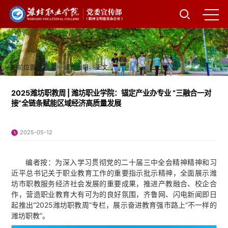
当前位置：
首 页
>>
媒体潍职
>>
正文
2025潍坊职教周 | 潍坊职业学院：锚定产业办专业 “三融合一对
接”全链条赋能区域经济高质量发展
2025-05-12
编者按：为深入学习贯彻党的二十届三中全会精神精神和习
近平总书记关于职业教育工作的重要指示批示精神，全面展示潍
坊市职教服务经济社会发展的重要成果，推进产教融合、校企合
作，营造职业教育大有可为的良好氛围，齐鲁网、闪电新闻即日
起推出“2025潍坊职教周”专栏，展示奋进教育强市路上“不一样的
潍坊职教”。