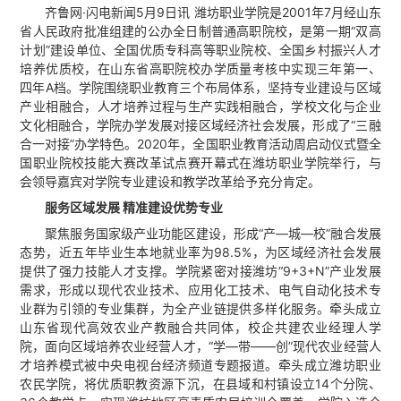
齐鲁网·闪电新闻5月9日讯 潍坊职业学院是2001年7月经山东
省人民政府批准组建的公办全日制普通高职院校，是第一期“双高
计划”建设单位、全国优质专科高等职业院校、全国乡村振兴人才
培养优质校，在山东省高职院校办学质量考核中实现三年第一、
四年A档。学院围绕职业教育三个布局体系，坚持专业建设与区域
产业相融合，人才培养过程与生产实践相融合，学校文化与企业
文化相融合，学院办学发展对接区域经济社会发展，形成了“三融
合一对接”办学特色。2020年，全国职业教育活动周启动仪式暨全
国职业院校技能大赛改革试点赛开幕式在潍坊职业学院举行，与
会领导嘉宾对学院专业建设和教学改革给予充分肯定。
服务区域发展 精准建设优势专业
聚焦服务国家级产业功能区建设，形成“产—城—校”融合发展
态势，近五年毕业生本地就业率为98.5%，为区域经济社会发展
提供了强力技能人才支撑。学院紧密对接潍坊“9+3+N”产业发展
需求，形成以现代农业技术、应用化工技术、电气自动化技术专
业群为引领的专业集群，为全产业链提供多样化服务。牵头成立
山东省现代高效农业产教融合共同体，校企共建农业经理人学
院，面向区域培养农业经营人才，“学—带——创”现代农业经营人
才培养模式被中央电视台经济频道专题报道。牵头成立潍坊职业
农民学院，将优质职教资源下沉，在县域和村镇设立14个分院、