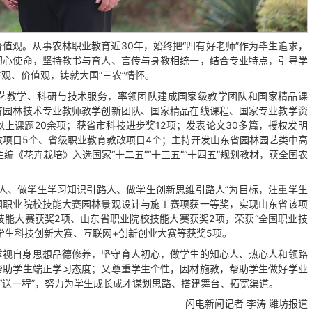
值观。从事农林职业教育近30年，始终把“四有好老师”作为毕生追求，
初心使命，坚持教书与育人、言传与身教相统一，结合专业特点，引导学
观、价值观，铸就大国“三农”情怀。
艺教学、科研与技术服务，率领团队建成国家级教学团队和国家精品课
育园林技术专业教师教学创新团队、国家精品在线课程、国家专业教学资
上课题20余项；获省市科技进步奖12项；发表论文30多篇，授权发明
改项目5个、省级职业教育教改项目4个；主持开发山东省园林园艺类中高
编《花卉栽培》入选国家“十二五”“十三五”“十四五”规划教材，获全国农
路人、做学生学习知识引路人、做学生创新思维引路人”为目标，注重学生
国职业院校技能大赛园林景观设计与施工赛项获一等奖，实现山东省该项
能大赛获奖2项、山东省职业院校技能大赛获奖2项，荣获“全国职业技
学生科技创新大赛、互联网+创新创业大赛等获奖5项。
重视自身思想品德修养，坚守育人初心，做学生的知心人、热心人和领路
帮助学生端正学习态度；又尊重学生个性，因材施教，帮助学生做好学业
“送一程”，努力为学生成长成才谋划思路、搭建舞台、拓宽渠道。
闪电新闻记者 李涛 潍坊报道