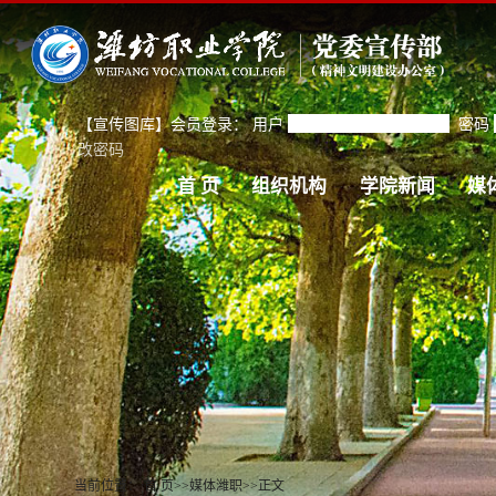
【宣传图库】会员登录：
用户
密码
改密码
首 页
组织机构
学院新闻
媒
当前位置：
首 页
>>
媒体潍职
>>
正文