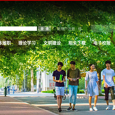
·
新用户注册
·
修
体潍职
理论学习
文明建设
相关下载
电子校报