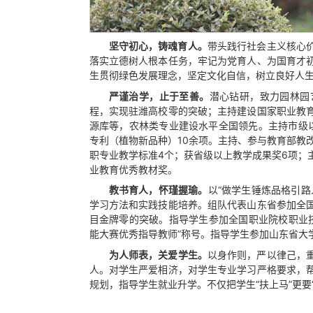
坚守初心，铸魂育人。
带头践行社会主义核心价
落实立德树人根本任务，牢记为党育人、为国育才
生贯彻绿色发展理念，坚定文化自信，树立良好人生
严谨治学，止于至善。
潜心钻研，致力园林园
程，实现驻潍高校零的突破；主持建设国家职业教
源库等，农林类专业建设水平全国领先。主持市级以
专利（植物新品种）10余项。主持、参与教育部教
职专业教学标准4个；获省级以上教学成果奖6项；主
业教育优秀教材奖。
教书育人，怀瑾握瑜。
以“做学生锤炼品格引
学习方法和实践技能培养。组队代表山东省参加全
目金牌零的突破。指导学生参加全国职业院校职业技
能大赛优秀指导教师”称号。指导学生参加山东省大
为人师表，关爱学生。
以身作则，严以律己，
人。对学生严爱相济，对学生专业学习严格要求，
规划，指导学生就业升学。不仅把学生“扶上马”更要